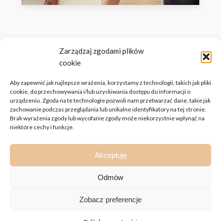
Zarządzaj zgodami plików
cookie
Aby zapewnić jak najlepsze wrażenia, korzystamy z technologii, takich jak pliki
cookie, do przechowywania i/lub uzyskiwania dostępu do informacji o
urządzeniu. Zgoda na te technologie pozwoli nam przetwarzać dane, takie jak
zachowanie podczas przeglądania lub unikalne identyfikatory na tej stronie.
Brak wyrażenia zgody lub wycofanie zgody może niekorzystnie wpłynąć na
Bon Vivant Advisory Sp. z o.o.
niektóre cechy i funkcje.
ul. Żurawia 6/12 lok. 745
00-503 Warszawa
Akceptuję
biuro@bvad.pl
+48 535 444 451
Odmów
Zobacz preferencje