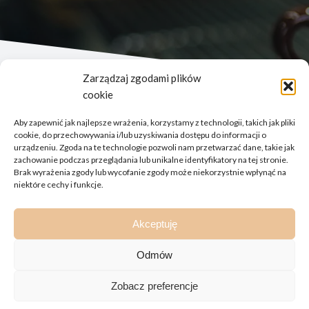
Zarządzaj zgodami plików
cookie
Aby zapewnić jak najlepsze wrażenia, korzystamy z technologii, takich jak pliki
cookie, do przechowywania i/lub uzyskiwania dostępu do informacji o
urządzeniu. Zgoda na te technologie pozwoli nam przetwarzać dane, takie jak
zachowanie podczas przeglądania lub unikalne identyfikatory na tej stronie.
Brak wyrażenia zgody lub wycofanie zgody może niekorzystnie wpłynąć na
Bon Vivant Advisory Sp. z o.o.
niektóre cechy i funkcje.
ul. Żurawia 6/12 lok. 745
00-503 Warszawa
Akceptuję
biuro@bvad.pl
+48 535 444 451
Odmów
Zobacz preferencje