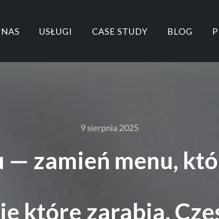
 NAS
USŁUGI
CASE STUDY
BLOG
P
9 sierpnia 2025
 — zamień menu, któ
ie które zarabia. Częś