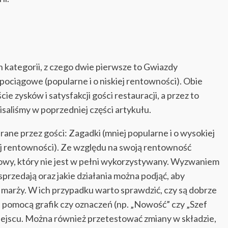
 kategorii, z czego dwie pierwsze to Gwiazdy
 pociągowe (popularne i o niskiej rentowności). Obie
cie zysków i satysfakcji gości restauracji, a przez to
isaliśmy w poprzedniej części artykułu.
erane przez gości: Zagadki (mniej popularne i o wysokiej
ej rentowności). Ze względu na swoją rentowność
żowy, który nie jest w pełni wykorzystywany. Wyzwaniem
przedają oraz jakie działania można podjąć, aby
ej marży. W ich przypadku warto sprawdzić, czy są dobrze
pomocą grafik czy oznaczeń (np. „Nowość” czy „Szef
iejscu. Można również przetestować zmiany w składzie,