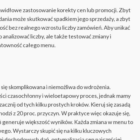
rawidłowe zastosowanie korekty cen lub promocji. Zbyt
nia może skutkować spadkiem jego sprzedaży, a zbyt
́ć bez realnego wzrostu liczby zamówień. Aby unikać
analizować liczby, ale także testować zmiany i
ntowność całego menu.
się skomplikowana i niemożliwa do wdrożenia.
ści czasochłonny i wieloetapowy proces, jednak mamy
zacznij od tych kilku prostych kroków. Kieruj się zasadą
odzi z 20 proc. przyczyn. W praktyce więc okazuje się,
łań generuje większość wyników. Każda zmiana w menu to
go. Wystarczy skupić się na kilku kluczowych
iej dochodowych dań, optymalizacja cen najczęściej