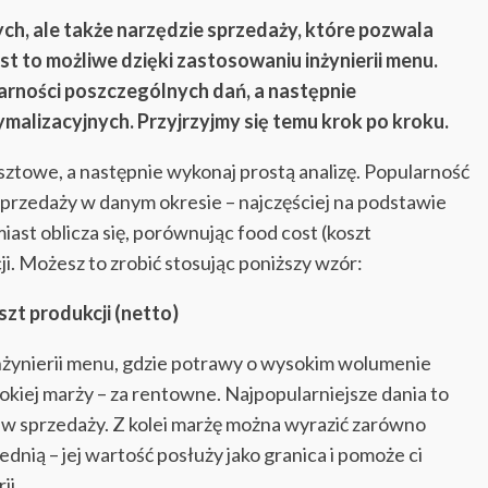
ch, ale także narzędzie sprzedaży, które pozwala
st to możliwe dzięki zastosowaniu inżynierii menu.
arności poszczególnych dań, a następnie
alizacyjnych. Przyjrzyjmy się temu krok po kroku.
osztowe, a następnie wykonaj prostą analizę. Popularność
sprzedaży w danym okresie – najczęściej na podstawie
t oblicza się, porównując food cost (koszt
i. Możesz to zrobić stosując poniższy wzór:
zt produkcji (netto)
inżynierii menu, gdzie potrawy o wysokim wolumenie
sokiej marży – za rentowne. Najpopularniejsze dania to
 w sprzedaży. Z kolei marżę można wyrazić zarówno
dnią – jej wartość posłuży jako granica i pomoże ci
ii.