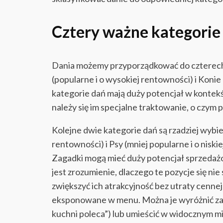
Cztery ważne kategorie
Dania możemy przyporządkować do czterech
(popularne i o wysokiej rentowności) i Konie
kategorie dań mają duży potencjał w kontekś
należy się im specjalne traktowanie, o czym p
Kolejne dwie kategorie dań są rzadziej wybi
rentowności) i Psy (mniej popularne i o niski
Zagadki mogą mieć duży potencjał sprzeda
jest zrozumienie, dlaczego te pozycje się nie s
zwiększyć ich atrakcyjność bez utraty cenn
eksponowane w menu. Można je wyróżnić za 
kuchni poleca”) lub umieścić w widocznym m